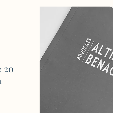
e 20
a