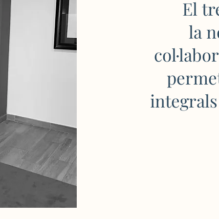
El tr
la 
col·labo
permet
integrals