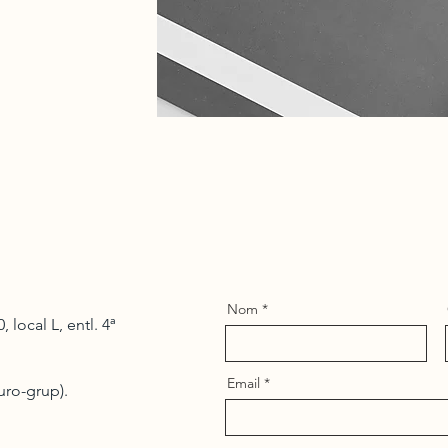
Nom
, local L, entl. 4ª
Email
uro-grup).