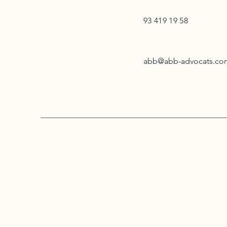
93 419 19 58
abb@abb-advocats.co