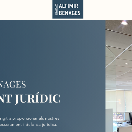
te
NAGES
T JURÍDIC
igit a proporcionar als nostres
sessorament i defensa jurídica.