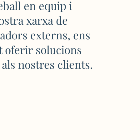
eball en equip i
nostra xarxa de
radors externs, ens
 oferir solucions
 als nostres clients.