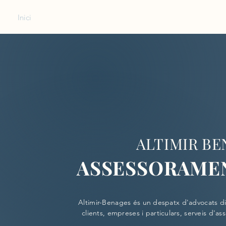
Inici
Nosaltres
Àrees d'especialitat i serveis
Contac
ALTIMIR BE
ASSESSORAMEN
Altimir-Benages és un despatx d'advocats dir
clients, empreses i particulars, serveis d'as